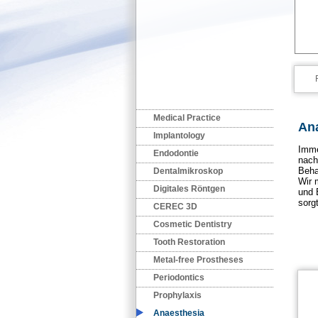
Medical Practice
An
Implantology
Imme
Endodontie
nach
Beha
Dentalmikroskop
Wir 
Digitales Röntgen
und 
sorg
CEREC 3D
Cosmetic Dentistry
Tooth Restoration
Metal-free Prostheses
Periodontics
Prophylaxis
Anaesthesia