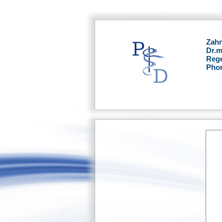
Zahn
Dr.m
Rege
Phon